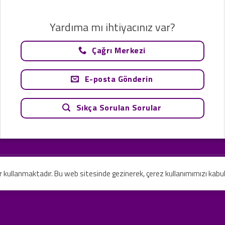
Yardıma mı ihtiyacınız var?
Çağrı Merkezi
E-posta Gönderin
Sıkça Sorulan Sorular
tavsiye olarak değerlendirilemez. Sadece teknoloji ve danışmanlık şirketi ola
rilmesi amaçlanmamıştır.
er kullanmaktadır. Bu web sitesinde gezinerek, çerez kullanımımızı kabu