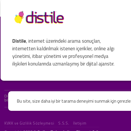
Distile
, internet üzerindeki arama sonuçları,
internetten kaldırılmak istenen içerikler, online algı
yönetimi, itibar yönetimi ve profesyonel medya
ilişkileri konularında uzmanlaşmış bir dijital ajanstır.
Distile bir hukuk firması değildir ve hizmetlerimizin hiçbiri resmi hukuki 
bilgiler yalnızca genel bilgi niteliğindedir. Yasal tavsiye olarak değerlendi
Bu site, size daha iyi bir tarama deneyimi sunmak için çerezl
KVKK ve Gizlilik Sözleşmesi
S.S.S.
İletişim