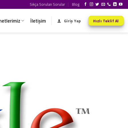
Sıkça Sorulan Sorular
Blog
metlerimiz
İletişim
Giriş Yap
Hızlı Teklif Al