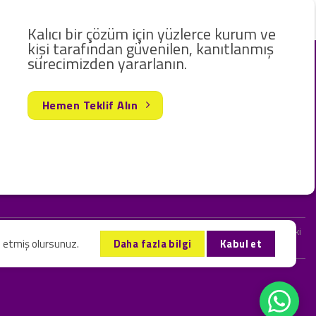
Kalıcı bir çözüm için yüzlerce kurum ve
kişi tarafından güvenilen, kanıtlanmış
sürecimizden yararlanın.
Hemen Teklif Alın
rak hizmet vermekteyiz. Web sitemizde ve sizinle kurduğumuz iletişimlerdeki
l etmiş olursunuz.
Daha fazla bilgi
Kabul et