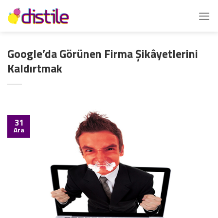
İçeriğe
atla
Google’da Görünen Firma Şikâyetlerini
Kaldırtmak
31
Ara