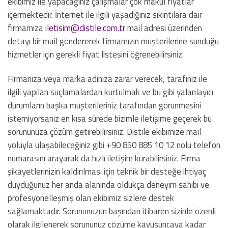
ekibimiz ile yapacağınız çalışmalar çok makul fiyatlar
içermektedir. İnternet ile ilgili yaşadığınız sıkıntılara dair
firmamıza
iletisim@distile.com.tr
mail adresi üzerinden
detayı bir mail göndererek firmamızın müşterilerine sunduğu
hizmetler için gerekli fiyat listesini öğrenebilirsiniz.
Firmanıza veya marka adınıza zarar verecek, tarafınız ile
ilgili yapılan suçlamalardan kurtulmak ve bu gibi yalanlayıcı
durumların başka müşterileriniz tarafından görünmesini
istemiyorsanız en kısa sürede bizimle iletişime geçerek bu
sorununuza çözüm getirebilirsiniz. Distile ekibimize mail
yoluyla ulaşabileceğiniz gibi +90 850 885 10 12 nolu telefon
numarasını arayarak da hızlı iletişim kurabilirsiniz. Firma
şikayetlerinizin kaldırılması için teknik bir desteğe ihtiyaç
duyduğunuz her anda alanında oldukça deneyim sahibi ve
profesyonelleşmiş olan ekibimiz sizlere destek
sağlamaktadır. Sorununuzun başından itibaren sizinle özenli
olarak ilgilenerek sorununuz çözüme kavuşuncaya kadar