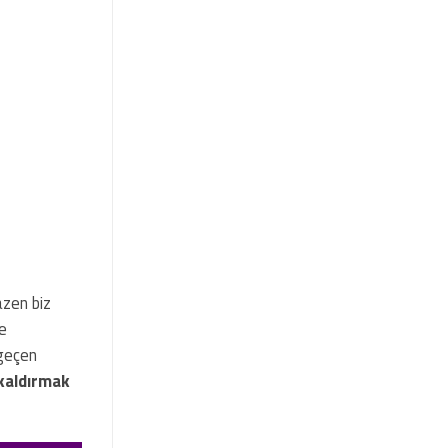
azen biz
le
 geçen
kaldırmak