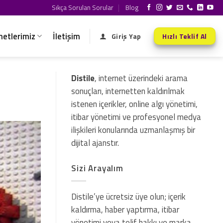
Sıkça Sorulan Sorular
Blog
metlerimiz
İletişim
Giriş Yap
Hızlı Teklif Al
Distile
, internet üzerindeki arama
sonuçları, internetten kaldırılmak
istenen içerikler, online algı yönetimi,
itibar yönetimi ve profesyonel medya
ilişkileri konularında uzmanlaşmış bir
dijital ajanstır.
Sizi Arayalım
Distile’ye ücretsiz üye olun; içerik
kaldırma, haber yaptırma, itibar
yönetimi veya telif hakkı ve marka