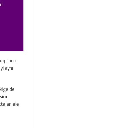
şi
apılarını
yi aynı
eriğe de
isim
taları ele