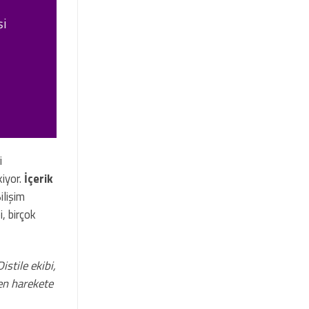
şi
i
iyor.
İçerik
ilişim
, birçok
istile ekibi,
en harekete