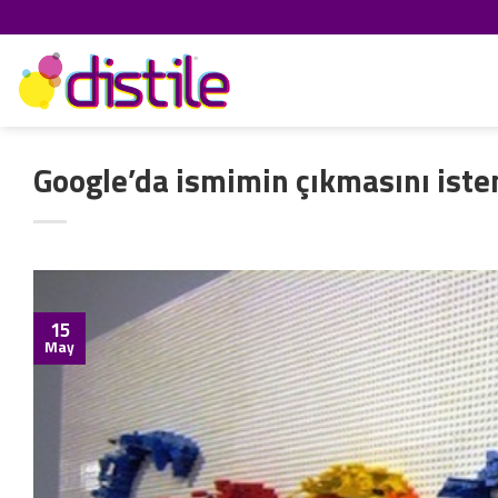
İçeriğe
atla
Google’da ismimin çıkmasını ist
15
May