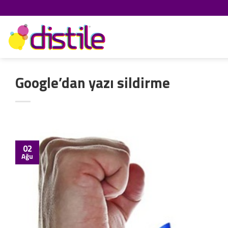
İçeriğe
atla
Google’dan yazı sildirme
02
Ağu