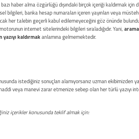
 bazı haber alma özgürlüğü dışındaki birçok içeriği kaldırmak için 
el bilgileri, banka hesap numaraları içeren yayınları veya müstehc
. Ancak her talebin geçerli kabul edilemeyeceğini göz önünde bulun
orunun internet sitelerindeki bilgileri sıraladığıdır. Yani,
arama
n yazıyı kaldırmak
anlamına gelmemektedir.
usunda istediğiniz sonuçları alamıyorsanız uzman ekibimizden y
en, maddi veya manevi zarar etmenize sebep olan her türlü yazıyı in
iniz içerikler konusunda teklif almak için: