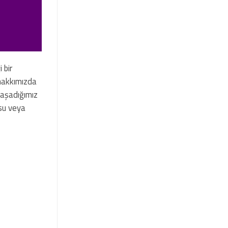
 bir
“hakkımızda
yaşadığımız
su veya