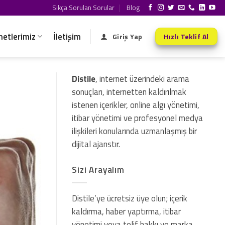
Sıkça Sorulan Sorular
Blog
metlerimiz
İletişim
Giriş Yap
Hızlı Teklif Al
Distile
, internet üzerindeki arama
sonuçları, internetten kaldırılmak
istenen içerikler, online algı yönetimi,
itibar yönetimi ve profesyonel medya
ilişkileri konularında uzmanlaşmış bir
dijital ajanstır.
Sizi Arayalım
Distile’ye ücretsiz üye olun; içerik
kaldırma, haber yaptırma, itibar
yönetimi veya telif hakkı ve marka