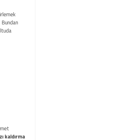
lirlemek
r. Bundan
ltuda
ernet
zı kaldırma