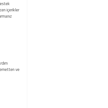
destek
en içerikler
durmanız
ardım
ternetten ve