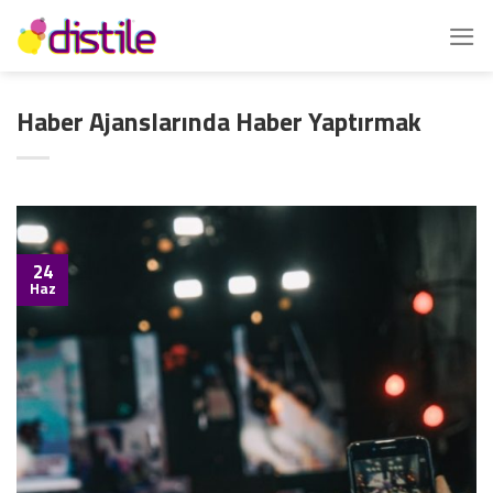
İçeriğe
atla
Haber Ajanslarında Haber Yaptırmak
24
Haz