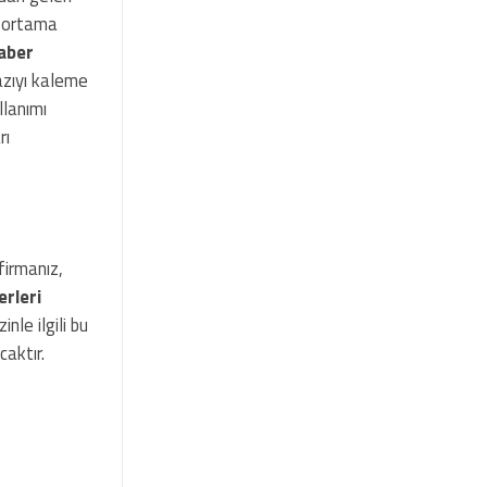
r ortama
aber
azıyı kaleme
llanımı
rı
firmanız,
erleri
nle ilgili bu
caktır.