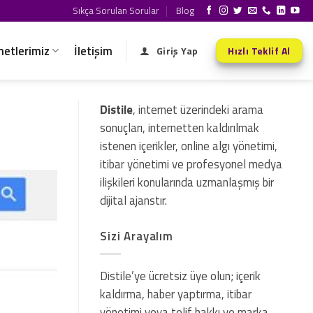
Sıkça Sorulan Sorular
Blog
metlerimiz
İletişim
Giriş Yap
Hızlı Teklif Al
Distile
, internet üzerindeki arama
sonuçları, internetten kaldırılmak
istenen içerikler, online algı yönetimi,
itibar yönetimi ve profesyonel medya
ilişkileri konularında uzmanlaşmış bir
dijital ajanstır.
Sizi Arayalım
Distile’ye ücretsiz üye olun; içerik
kaldırma, haber yaptırma, itibar
yönetimi veya telif hakkı ve marka