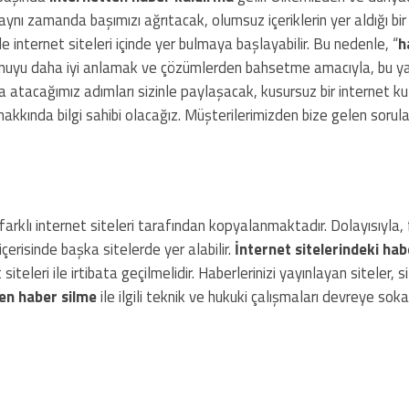
 aynı zamanda başımızı ağrıtacak, olumsuz içeriklerin yer aldığı bi
e internet siteleri içinde yer bulmaya başlayabilir. Bu nedenle, “
h
in, konuyu daha iyi anlamak ve çözümlerden bahsetme amacıyla, bu y
atacağımız adımları sizinle paylaşacak, kusursuz bir internet ku
kkında bilgi sahibi olacağız. Müşterilerimizden bize gelen sorula
 farklı internet siteleri tarafından kopyalanmaktadır. Dolayısıyla, 
risinde başka sitelerde yer alabilir.
İnternet sitelerindeki hab
teleri ile irtibata geçilmelidir. Haberlerinizi yayınlayan siteler, sizi
en haber silme
ile ilgili teknik ve hukuki çalışmaları devreye soka