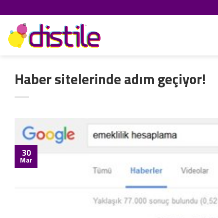
İçeriğe
atla
Haber sitelerinde adım geçiyor!
30
Mar