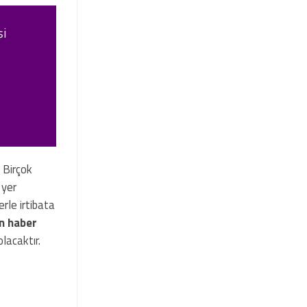
şi
. Birçok
 yer
erle irtibata
n haber
lacaktır.