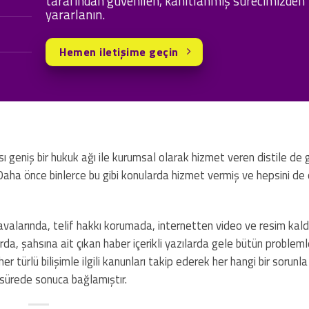
tarafından güvenilen, kanıtlanmış sürecimizden
yararlanın.
Hemen iletişime geçin
ası geniş bir hukuk ağı ile kurumsal olarak hizmet veren distile d
aha önce binlerce bu gibi konularda hizmet vermiş ve hepsini de
 davalarında, telif hakkı korumada, internetten video ve resim kal
da, şahsına ait çıkan haber içerikli yazılarda gele bütün probleml
r türlü bilişimle ilgili kanunları takip ederek her hangi bir sorunla
 sürede sonuca bağlamıştır.