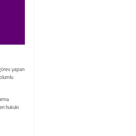
e görev yapan
 olumlu
dırma
eri hukuki