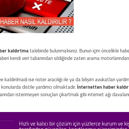
ber kaldırtma
talebinde bulunmalısınız. Bunun içim öncelikle habe
beri kendi veri tabanından sildiğinde zaten arama motorlarında
aldırılmadı ise noter aracılığı ile ya da bilişim avukatları yardım
bi konularda distile yardımcı olmaktadır.
İnternetten haber kaldı
ından istenmeyen sonuçları çıkartmak gibi internet ağı davaların
Hızlı ve kalıcı bir çözüm için yüzlerce kurum ve ki