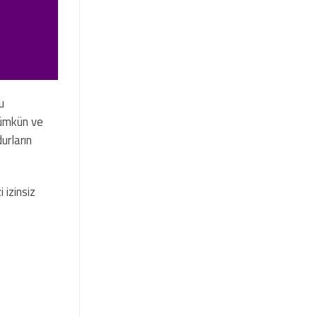
u
mümkün ve
urların
 izinsiz