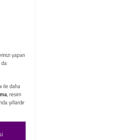
rinizi yapan
n da
ı ile daha
rma
, resim
da yıllardır
şi