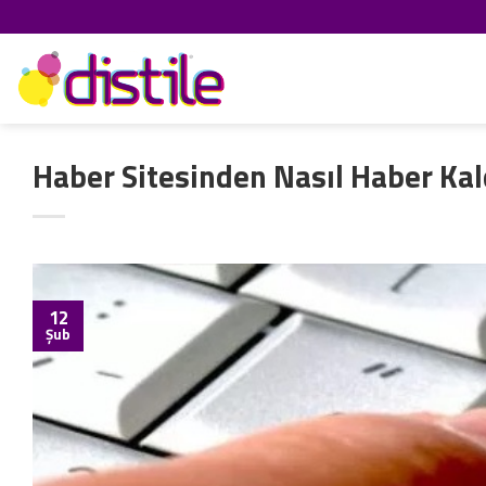
İçeriğe
atla
Haber Sitesinden Nasıl Haber Kal
12
Şub