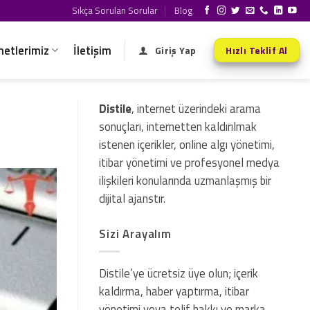
Sıkça Sorulan Sorular
Blog
metlerimiz
İletişim
Giriş Yap
Hızlı Teklif Al
Distile
, internet üzerindeki arama
sonuçları, internetten kaldırılmak
istenen içerikler, online algı yönetimi,
itibar yönetimi ve profesyonel medya
ilişkileri konularında uzmanlaşmış bir
dijital ajanstır.
Sizi Arayalım
Distile’ye ücretsiz üye olun; içerik
kaldırma, haber yaptırma, itibar
yönetimi veya telif hakkı ve marka