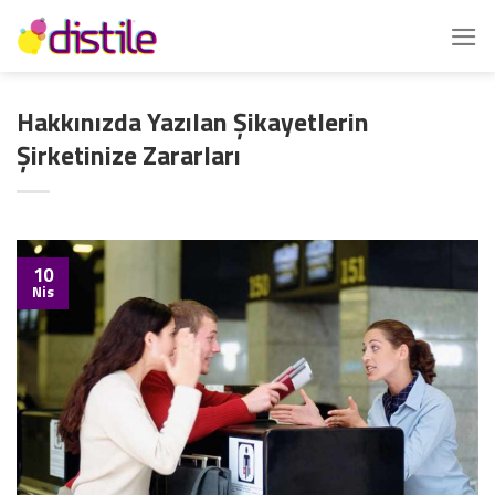
İçeriğe
atla
Hakkınızda Yazılan Şikayetlerin
Şirketinize Zararları
10
Nis