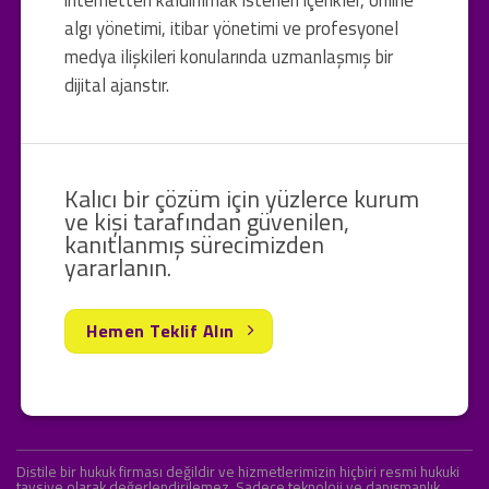
internetten kaldırılmak istenen içerikler, online
algı yönetimi, itibar yönetimi ve profesyonel
medya ilişkileri konularında uzmanlaşmış bir
dijital ajanstır.
Kalıcı bir çözüm için yüzlerce kurum
ve kişi tarafından güvenilen,
kanıtlanmış sürecimizden
yararlanın.
Hemen Teklif Alın
Distile bir hukuk firması değildir ve hizmetlerimizin hiçbiri resmi hukuki
tavsiye olarak değerlendirilemez. Sadece teknoloji ve danışmanlık