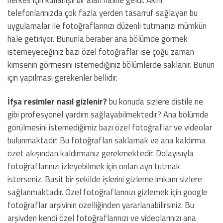
herkes için kullanışlı bir alan haline geldi. Akıllı
telefonlarınızda çok fazla yerden tasarruf sağlayan bu
uygulamalar ile fotoğraflarınızı düzenli tutmanızı mümkün
hale getiriyor. Bununla beraber ana bölümde görmek
istemeyeceğiniz bazı özel fotoğraflar ise çoğu zaman
kimsenin görmesini istemediğiniz bölümlerde saklanır. Bunun
için yapılması gerekenler bellidir.
İfşa
resimler
nasıl
gizlenir?
bu konuda sizlere distile ne
gibi profesyonel yardım sağlayabilmektedir? Ana bölümde
görülmesini istemediğimiz bazı özel fotoğraflar ve videolar
bulunmaktadır. Bu fotoğrafları saklamak ve ana kaldırma
özet akışından kaldırmanız gerekmektedir. Dolayısıyla
fotoğraflarınızı izleyebilmek için onları ayrı tutmak
isterseniz. Basit bir şekilde işlerini gizleme imkanı sizlere
sağlanmaktadır. Özel fotoğraflarınızı gizlemek için google
fotoğraflar arşivinin özelliğinden yararlanabilirsiniz. Bu
arşivden kendi özel fotoğraflarınızı ve videolarınızı ana