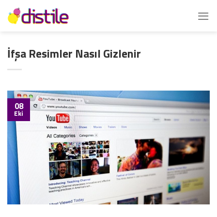
İçeriğe
atla
İfşa Resimler Nasıl Gizlenir
08
Eki