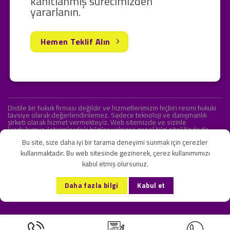
kanıtlanmış sürecimizden
yararlanın.
Hemen Teklif Alın
Distile bir hukuk firması değildir ve hizmetlerimizin hiçbiri resmi hukuki
tavsiye olarak değerlendirilemez. Sadece teknoloji ve danışmanlık
şirketi olarak hizmet vermekteyiz. Web sitemizde ve sizinle
kurduğumuz iletişimlerdeki bilgiler yalnızca genel bilgi niteliğindedir.
Yasal tavsiye olarak değerlendirilmesi amaçlanmamıştır.
Bu site, size daha iyi bir tarama deneyimi sunmak için çerezler
kullanmaktadır. Bu web sitesinde gezinerek, çerez kullanımımızı
kabul etmiş olursunuz.
KVKK ve Gizlilik Sözleşmesi
S.S.S.
İletişim
Daha fazla bilgi
Kabul et
Copyright 2026 ©
Onlipr Teknoloji ve Ticaret A.Ş.