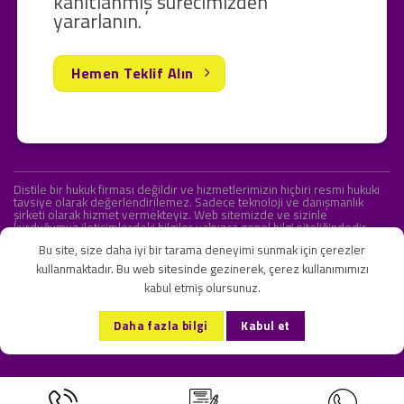
kanıtlanmış sürecimizden
yararlanın.
Hemen Teklif Alın
Distile bir hukuk firması değildir ve hizmetlerimizin hiçbiri resmi hukuki
tavsiye olarak değerlendirilemez. Sadece teknoloji ve danışmanlık
şirketi olarak hizmet vermekteyiz. Web sitemizde ve sizinle
kurduğumuz iletişimlerdeki bilgiler yalnızca genel bilgi niteliğindedir.
Yasal tavsiye olarak değerlendirilmesi amaçlanmamıştır.
Bu site, size daha iyi bir tarama deneyimi sunmak için çerezler
kullanmaktadır. Bu web sitesinde gezinerek, çerez kullanımımızı
kabul etmiş olursunuz.
KVKK ve Gizlilik Sözleşmesi
S.S.S.
İletişim
Daha fazla bilgi
Kabul et
Copyright 2026 ©
Onlipr Teknoloji ve Ticaret A.Ş.