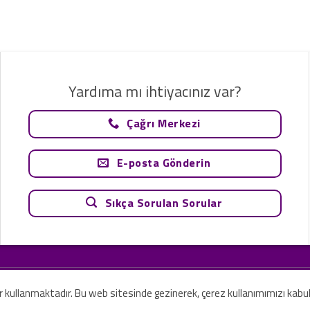
Yardıma mı ihtiyacınız var?
Çağrı Merkezi
E-posta Gönderin
Sıkça Sorulan Sorular
tavsiye olarak değerlendirilemez. Sadece teknoloji ve danışmanlık şirketi ola
rilmesi amaçlanmamıştır.
er kullanmaktadır. Bu web sitesinde gezinerek, çerez kullanımımızı kabu