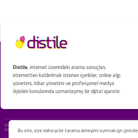
Distile
, internet üzerindeki arama sonuçları,
internetten kaldırılmak istenen içerikler, online algı
yönetimi, itibar yönetimi ve profesyonel medya
ilişkileri konularında uzmanlaşmış bir dijital ajanstır.
Distile bir hukuk firması değildir ve hizmetlerimizin hiçbiri resmi hukuki 
bilgiler yalnızca genel bilgi niteliğindedir. Yasal tavsiye olarak değerlendi
Bu site, size daha iyi bir tarama deneyimi sunmak için çerezl