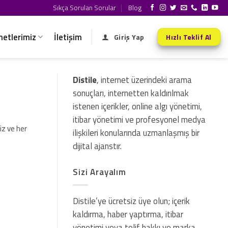
Sıkça Sorulan Sorular
Blog
metlerimiz
İletişim
Giriş Yap
Hızlı Teklif Al
Distile
, internet üzerindeki arama
sonuçları, internetten kaldırılmak
istenen içerikler, online algı yönetimi,
itibar yönetimi ve profesyonel medya
iz ve her
ilişkileri konularında uzmanlaşmış bir
dijital ajanstır.
Sizi Arayalım
Distile’ye ücretsiz üye olun; içerik
kaldırma, haber yaptırma, itibar
yönetimi veya telif hakkı ve marka