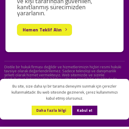
ve kişi tarafından güvenilen,
kanıtlanmış sürecimizden
yararlanın.
Hemen Teklif Alın
Distile bir hukuk firması değildir ve hizmetlerimizin hiçbiri resmi hukuki
tavsiye olarak değerlendirilemez. Sadece teknoloji ve danışmanlık
şirketi olarak hizmet vermekteyiz. Web sitemizde ve sizinle
kurduğumuz iletişimlerdeki bilgiler yalnızca genel bilgi niteliğindedir.
Yasal tavsiye olarak değerlendirilmesi amaçlanmamıştır.
Bu site, size daha iyi bir tarama deneyimi sunmak için çerezler
kullanmaktadır. Bu web sitesinde gezinerek, çerez kullanımımızı
kabul etmiş olursunuz.
KVKK ve Gizlilik Sözleşmesi
S.S.S.
İletişim
Daha fazla bilgi
Kabul et
Copyright 2026 ©
Onlipr Teknoloji ve Ticaret A.Ş.