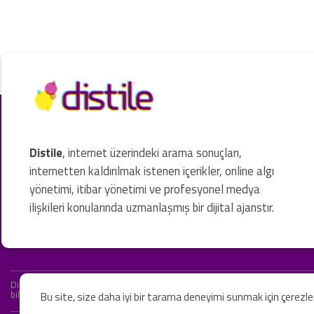
Distile
, internet üzerindeki arama sonuçları,
internetten kaldırılmak istenen içerikler, online algı
yönetimi, itibar yönetimi ve profesyonel medya
ilişkileri konularında uzmanlaşmış bir dijital ajanstır.
Distile bir hukuk firması değildir ve hizmetlerimizin hiçbiri resmi hukuki 
bilgiler yalnızca genel bilgi niteliğindedir. Yasal tavsiye olarak değerlendi
Bu site, size daha iyi bir tarama deneyimi sunmak için çerezl