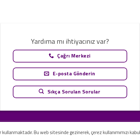
Yardıma mı ihtiyacınız var?
Çağrı Merkezi
E-posta Gönderin
Sıkça Sorulan Sorular
tavsiye olarak değerlendirilemez. Sadece teknoloji ve danışmanlık şirketi ola
rilmesi amaçlanmamıştır.
er kullanmaktadır. Bu web sitesinde gezinerek, çerez kullanımımızı kabu