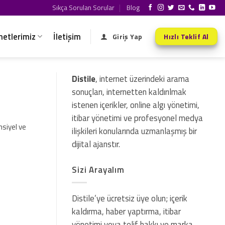
Sıkça Sorulan Sorular
Blog
metlerimiz
İletişim
Giriş Yap
Hızlı Teklif Al
Distile
, internet üzerindeki arama
sonuçları, internetten kaldırılmak
istenen içerikler, online algı yönetimi,
itibar yönetimi ve profesyonel medya
nsiyel ve
ilişkileri konularında uzmanlaşmış bir
dijital ajanstır.
Sizi Arayalım
Distile’ye ücretsiz üye olun; içerik
kaldırma, haber yaptırma, itibar
yönetimi veya telif hakkı ve marka