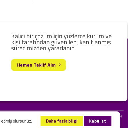
Kalıcı bir çözüm için yüzlerce kurum ve
kişi tarafından güvenilen, kanıtlanmış
sürecimizden yararlanın.
Hemen Teklif Alın
rak hizmet vermekteyiz. Web sitemizde ve sizinle kurduğumuz iletişimlerdeki
l etmiş olursunuz.
Daha fazla bilgi
Kabul et