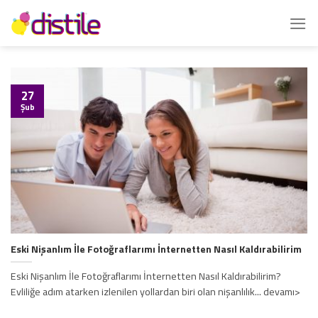
İçeriğe
atla
27
Şub
Eski Nişanlım İle Fotoğraflarımı İnternetten Nasıl Kaldırabilirim
Eski Nişanlım İle Fotoğraflarımı İnternetten Nasıl Kaldırabilirim?
Evliliğe adım atarken izlenilen yollardan biri olan nişanlılık... devamı>