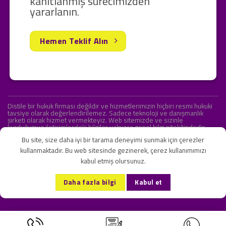
kanıtlanmış sürecimizden
yararlanın.
Hemen Teklif Alın
Distile bir hukuk firması değildir ve hizmetlerimizin hiçbiri resmi hukuki
tavsiye olarak değerlendirilemez. Sadece teknoloji ve danışmanlık
şirketi olarak hizmet vermekteyiz. Web sitemizde ve sizinle
kurduğumuz iletişimlerdeki bilgiler yalnızca genel bilgi niteliğindedir.
Yasal tavsiye olarak değerlendirilmesi amaçlanmamıştır.
Bu site, size daha iyi bir tarama deneyimi sunmak için çerezler
kullanmaktadır. Bu web sitesinde gezinerek, çerez kullanımımızı
kabul etmiş olursunuz.
KVKK ve Gizlilik Sözleşmesi
S.S.S.
İletişim
Daha fazla bilgi
Kabul et
Copyright 2026 ©
Onlipr Teknoloji ve Ticaret A.Ş.