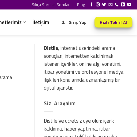
Sıkça Sorulan Sorular
Blog
metlerimiz
İletişim
Giriş Yap
Hızlı Teklif Al
Distile
, internet üzerindeki arama
sonuçları, internetten kaldırılmak
istenen içerikler, online algı yönetimi,
itibar yönetimi ve profesyonel medya
n arama
ilişkileri konularında uzmanlaşmış bir
dijital ajanstır.
Sizi Arayalım
Distile’ye ücretsiz üye olun; içerik
kaldırma, haber yaptırma, itibar
yönetimi veya telif hakkı ve marka