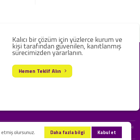
Kalıcı bir çözüm için yüzlerce kurum ve
kişi tarafından güvenilen, kanıtlanmış
sürecimizden yararlanın.
Hemen Teklif Alın
rak hizmet vermekteyiz. Web sitemizde ve sizinle kurduğumuz iletişimlerdeki
l etmiş olursunuz.
Daha fazla bilgi
Kabul et