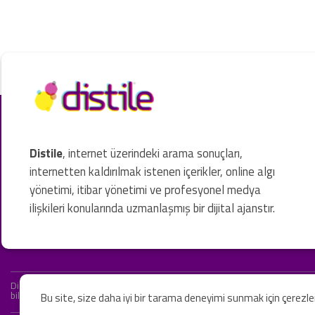
Distile
, internet üzerindeki arama sonuçları,
internetten kaldırılmak istenen içerikler, online algı
yönetimi, itibar yönetimi ve profesyonel medya
ilişkileri konularında uzmanlaşmış bir dijital ajanstır.
Distile bir hukuk firması değildir ve hizmetlerimizin hiçbiri resmi hukuki 
bilgiler yalnızca genel bilgi niteliğindedir. Yasal tavsiye olarak değerlendi
Bu site, size daha iyi bir tarama deneyimi sunmak için çerezl