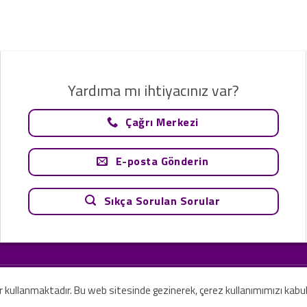
Yardıma mı ihtiyacınız var?
Çağrı Merkezi
E-posta Gönderin
Sıkça Sorulan Sorular
tavsiye olarak değerlendirilemez. Sadece teknoloji ve danışmanlık şirketi ola
rilmesi amaçlanmamıştır.
er kullanmaktadır. Bu web sitesinde gezinerek, çerez kullanımımızı kabu