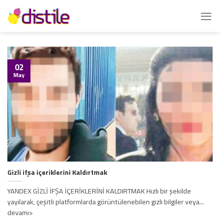
İçeriğe
atla
02
May
Gizli ifşa içeriklerini Kaldırtmak
YANDEX GİZLİ İFŞA İÇERİKLERİNİ KALDIRTMAK Hızlı bir şekilde
yayılarak, çeşitli platformlarda görüntülenebilen gizli bilgiler veya...
devamı>