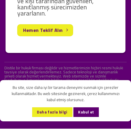
ve kişi tarafından güvenilen,
kanıtlanmış sürecimizden
yararlanın.
Hemen Teklif Alın
Distile bir hukuk firması değildir ve hizmetlerimizin hiçbiri resmi hukuki
tavsiye olarak değerlendirilemez. Sadece teknoloji ve danışmanlık
şirketi olarak hizmet vermekteyiz. Web sitemizde ve sizinle
kurduğumuz iletişimlerdeki bilgiler yalnızca genel bilgi niteliğindedir.
Yasal tavsiye olarak değerlendirilmesi amaçlanmamıştır.
Bu site, size daha iyi bir tarama deneyimi sunmak için çerezler
kullanmaktadır. Bu web sitesinde gezinerek, çerez kullanımımızı
kabul etmiş olursunuz.
KVKK ve Gizlilik Sözleşmesi
S.S.S.
İletişim
Daha fazla bilgi
Kabul et
Copyright 2026 ©
Onlipr Teknoloji ve Ticaret A.Ş.