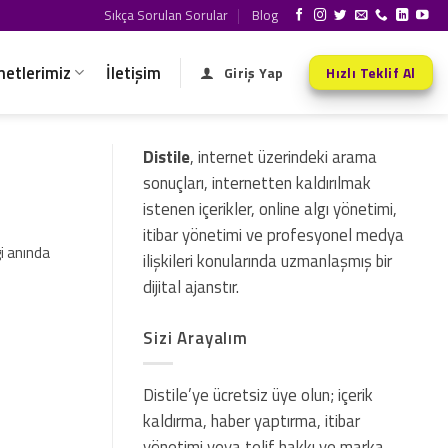
Sıkça Sorulan Sorular
Blog
metlerimiz
İletişim
Giriş Yap
Hızlı Teklif Al
Distile
, internet üzerindeki arama
sonuçları, internetten kaldırılmak
istenen içerikler, online algı yönetimi,
itibar yönetimi ve profesyonel medya
gi anında
ilişkileri konularında uzmanlaşmış bir
dijital ajanstır.
Sizi Arayalım
Distile’ye ücretsiz üye olun; içerik
kaldırma, haber yaptırma, itibar
yönetimi veya telif hakkı ve marka