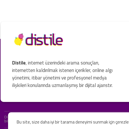
Distile
, internet üzerindeki arama sonuçları,
internetten kaldırılmak istenen içerikler, online algı
yönetimi, itibar yönetimi ve profesyonel medya
ilişkileri konularında uzmanlaşmış bir dijital ajanstır.
Distile bir hukuk firması değildir ve hizmetlerimizin hiçbiri resmi hukuki 
bilgiler yalnızca genel bilgi niteliğindedir. Yasal tavsiye olarak değerlendi
Bu site, size daha iyi bir tarama deneyimi sunmak için çerezl