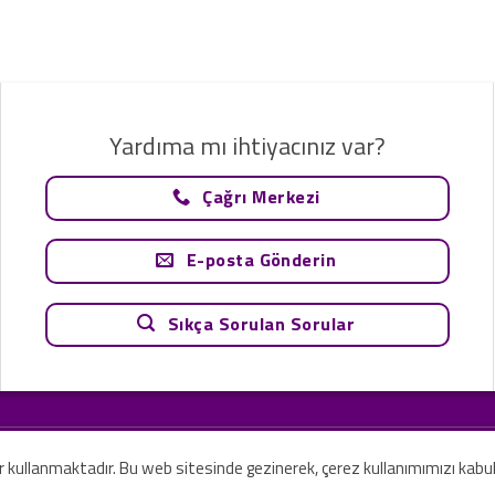
Yardıma mı ihtiyacınız var?
Çağrı Merkezi
E-posta Gönderin
Sıkça Sorulan Sorular
tavsiye olarak değerlendirilemez. Sadece teknoloji ve danışmanlık şirketi ola
rilmesi amaçlanmamıştır.
er kullanmaktadır. Bu web sitesinde gezinerek, çerez kullanımımızı kabu