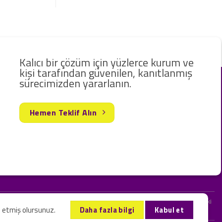
Kalıcı bir çözüm için yüzlerce kurum ve
kişi tarafından güvenilen, kanıtlanmış
sürecimizden yararlanın.
Hemen Teklif Alın
rak hizmet vermekteyiz. Web sitemizde ve sizinle kurduğumuz iletişimlerdeki
l etmiş olursunuz.
Daha fazla bilgi
Kabul et