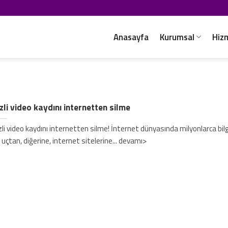
Anasayfa
Kurumsal
Hiz
zli video kaydını internetten silme
zli video kaydını internetten silme! İnternet dünyasında milyonlarca bil
r uçtan, diğerine, internet sitelerine... devamı>