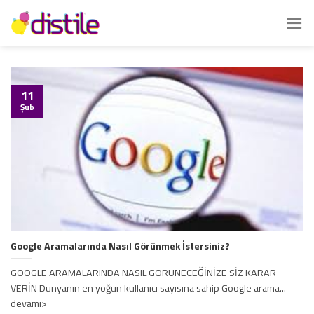
İçeriğe
atla
11
Şub
Google Aramalarında Nasıl Görünmek İstersiniz?
GOOGLE ARAMALARINDA NASIL GÖRÜNECEĞİNİZE SİZ KARAR
VERİN Dünyanın en yoğun kullanıcı sayısına sahip Google arama...
devamı>