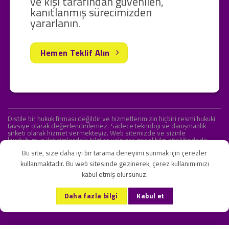
ve kişi tarafından güvenilen,
kanıtlanmış sürecimizden
yararlanın.
Hemen Teklif Alın
Distile bir hukuk firması değildir ve hizmetlerimizin hiçbiri resmi hukuki
tavsiye olarak değerlendirilemez. Sadece teknoloji ve danışmanlık
şirketi olarak hizmet vermekteyiz. Web sitemizde ve sizinle
kurduğumuz iletişimlerdeki bilgiler yalnızca genel bilgi niteliğindedir.
Yasal tavsiye olarak değerlendirilmesi amaçlanmamıştır.
Bu site, size daha iyi bir tarama deneyimi sunmak için çerezler
kullanmaktadır. Bu web sitesinde gezinerek, çerez kullanımımızı
kabul etmiş olursunuz.
KVKK ve Gizlilik Sözleşmesi
S.S.S.
İletişim
Daha fazla bilgi
Kabul et
Copyright 2026 ©
Onlipr Teknoloji ve Ticaret A.Ş.