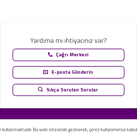
Yardıma mı ihtiyacınız var?
Çağrı Merkezi
E-posta Gönderin
Sıkça Sorulan Sorular
tavsiye olarak değerlendirilemez. Sadece teknoloji ve danışmanlık şirketi ola
rilmesi amaçlanmamıştır.
er kullanmaktadır. Bu web sitesinde gezinerek, çerez kullanımımızı kabu