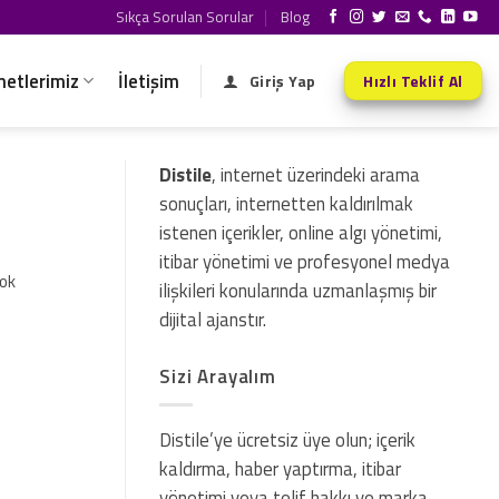
Sıkça Sorulan Sorular
Blog
metlerimiz
İletişim
Giriş Yap
Hızlı Teklif Al
Distile
, internet üzerindeki arama
sonuçları, internetten kaldırılmak
istenen içerikler, online algı yönetimi,
itibar yönetimi ve profesyonel medya
çok
ilişkileri konularında uzmanlaşmış bir
dijital ajanstır.
Sizi Arayalım
Distile’ye ücretsiz üye olun; içerik
kaldırma, haber yaptırma, itibar
yönetimi veya telif hakkı ve marka