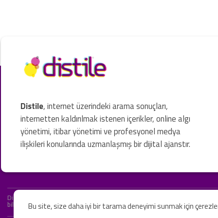
Distile
, internet üzerindeki arama sonuçları,
internetten kaldırılmak istenen içerikler, online algı
yönetimi, itibar yönetimi ve profesyonel medya
ilişkileri konularında uzmanlaşmış bir dijital ajanstır.
Distile bir hukuk firması değildir ve hizmetlerimizin hiçbiri resmi hukuki 
bilgiler yalnızca genel bilgi niteliğindedir. Yasal tavsiye olarak değerlendi
Bu site, size daha iyi bir tarama deneyimi sunmak için çerezl