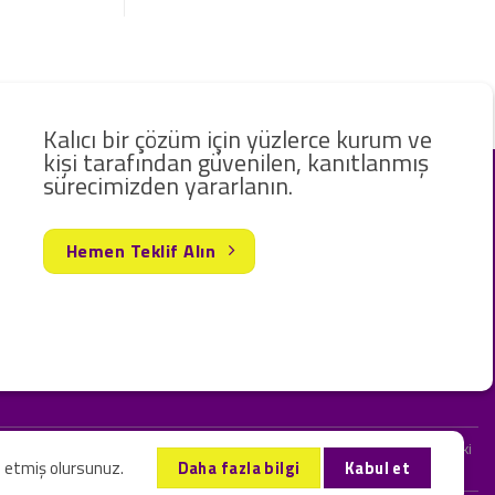
Kalıcı bir çözüm için yüzlerce kurum ve
kişi tarafından güvenilen, kanıtlanmış
sürecimizden yararlanın.
Hemen Teklif Alın
rak hizmet vermekteyiz. Web sitemizde ve sizinle kurduğumuz iletişimlerdeki
l etmiş olursunuz.
Daha fazla bilgi
Kabul et