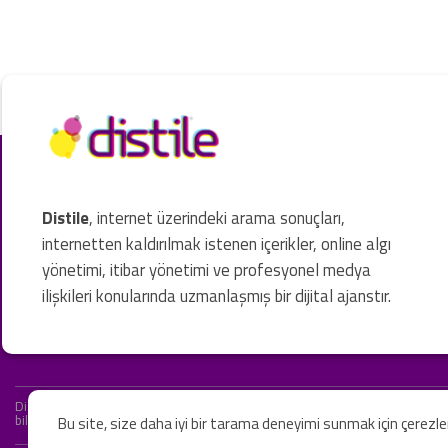
Distile
, internet üzerindeki arama sonuçları,
internetten kaldırılmak istenen içerikler, online algı
yönetimi, itibar yönetimi ve profesyonel medya
ilişkileri konularında uzmanlaşmış bir dijital ajanstır.
Distile bir hukuk firması değildir ve hizmetlerimizin hiçbiri resmi hukuki 
bilgiler yalnızca genel bilgi niteliğindedir. Yasal tavsiye olarak değerlendi
Bu site, size daha iyi bir tarama deneyimi sunmak için çerezl