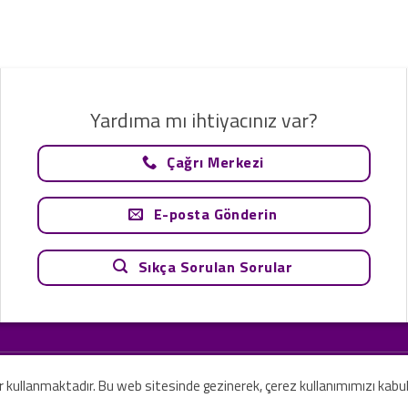
Yardıma mı ihtiyacınız var?
Çağrı Merkezi
E-posta Gönderin
Sıkça Sorulan Sorular
tavsiye olarak değerlendirilemez. Sadece teknoloji ve danışmanlık şirketi ola
rilmesi amaçlanmamıştır.
er kullanmaktadır. Bu web sitesinde gezinerek, çerez kullanımımızı kabu