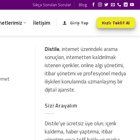
Sıkça Sorulan Sorular
Blog
metlerimiz
İletişim
Giriş Yap
Hızlı Teklif Al
Distile
, internet üzerindeki arama
sonuçları, internetten kaldırılmak
istenen içerikler, online algı yönetimi,
itibar yönetimi ve profesyonel medya
ernet
ilişkileri konularında uzmanlaşmış bir
dijital ajanstır.
Sizi Arayalım
Distile’ye ücretsiz üye olun; içerik
kaldırma, haber yaptırma, itibar
yönetimi veya telif hakkı ve marka