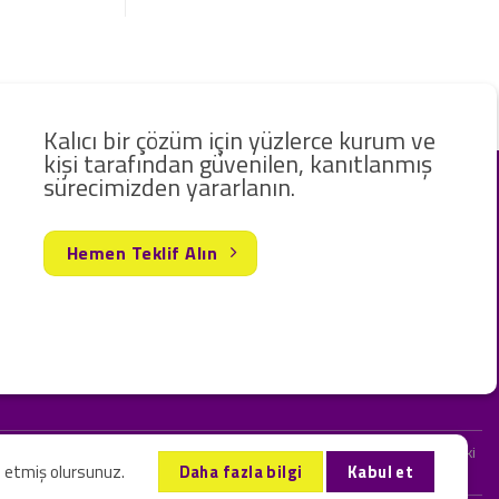
Kalıcı bir çözüm için yüzlerce kurum ve
kişi tarafından güvenilen, kanıtlanmış
sürecimizden yararlanın.
Hemen Teklif Alın
rak hizmet vermekteyiz. Web sitemizde ve sizinle kurduğumuz iletişimlerdeki
l etmiş olursunuz.
Daha fazla bilgi
Kabul et