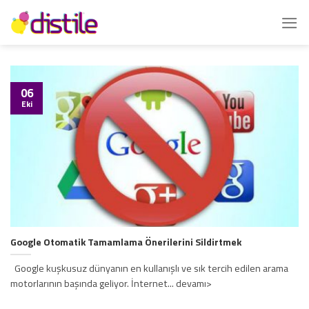
İçeriğe
atla
06
Eki
Google Otomatik Tamamlama Önerilerini Sildirtmek
Google kuşkusuz dünyanın en kullanışlı ve sık tercih edilen arama
motorlarının başında geliyor. İnternet... devamı>