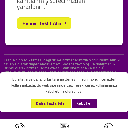
kanıtlanmış sürecimizden
yararlanın.
Hemen Teklif Alın
Distile bir hukuk firması değildir ve hizmetlerimizin hiçbiri resmi hukuki
tavsiye olarak değerlendirilemez. Sadece teknoloji ve danışmanlık
şirketi olarak hizmet vermekteyiz. Web sitemizde ve sizinle
kurduğumuz iletişimlerdeki bilgiler yalnızca genel bilgi niteliğindedir.
Yasal tavsiye olarak değerlendirilmesi amaçlanmamıştır.
Bu site, size daha iyi bir tarama deneyimi sunmak için çerezler
kullanmaktadır. Bu web sitesinde gezinerek, çerez kullanımımızı
kabul etmiş olursunuz.
KVKK ve Gizlilik Sözleşmesi
S.S.S.
İletişim
Daha fazla bilgi
Kabul et
Copyright 2026 ©
Onlipr Teknoloji ve Ticaret A.Ş.