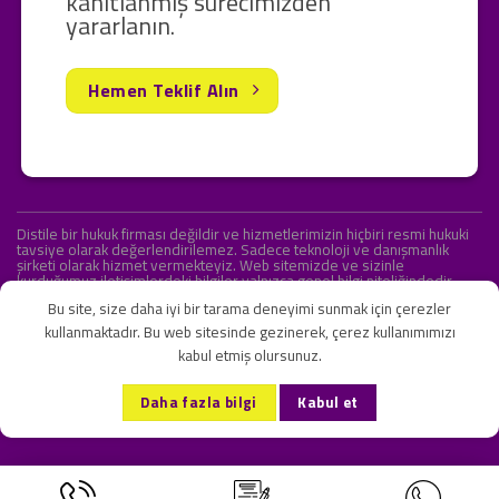
kanıtlanmış sürecimizden
yararlanın.
Hemen Teklif Alın
Distile bir hukuk firması değildir ve hizmetlerimizin hiçbiri resmi hukuki
tavsiye olarak değerlendirilemez. Sadece teknoloji ve danışmanlık
şirketi olarak hizmet vermekteyiz. Web sitemizde ve sizinle
kurduğumuz iletişimlerdeki bilgiler yalnızca genel bilgi niteliğindedir.
Yasal tavsiye olarak değerlendirilmesi amaçlanmamıştır.
Bu site, size daha iyi bir tarama deneyimi sunmak için çerezler
kullanmaktadır. Bu web sitesinde gezinerek, çerez kullanımımızı
kabul etmiş olursunuz.
KVKK ve Gizlilik Sözleşmesi
S.S.S.
İletişim
Daha fazla bilgi
Kabul et
Copyright 2026 ©
Onlipr Teknoloji ve Ticaret A.Ş.