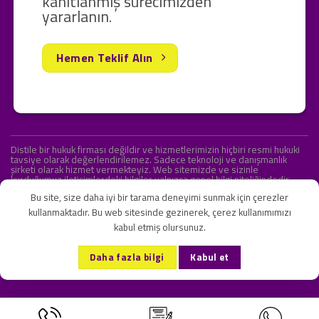
kanıtlanmış sürecimizden
yararlanın.
Hemen Teklif Alın
Distile bir hukuk firması değildir ve hizmetlerimizin hiçbiri resmi hukuki
tavsiye olarak değerlendirilemez. Sadece teknoloji ve danışmanlık
şirketi olarak hizmet vermekteyiz. Web sitemizde ve sizinle
kurduğumuz iletişimlerdeki bilgiler yalnızca genel bilgi niteliğindedir.
Yasal tavsiye olarak değerlendirilmesi amaçlanmamıştır.
Bu site, size daha iyi bir tarama deneyimi sunmak için çerezler
kullanmaktadır. Bu web sitesinde gezinerek, çerez kullanımımızı
kabul etmiş olursunuz.
KVKK ve Gizlilik Sözleşmesi
S.S.S.
İletişim
Daha fazla bilgi
Kabul et
Copyright 2026 ©
Onlipr Teknoloji ve Ticaret A.Ş.