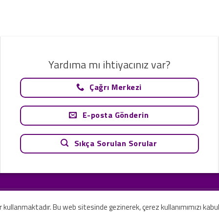
Yardıma mı ihtiyacınız var?
Çağrı Merkezi
E-posta Gönderin
Sıkça Sorulan Sorular
tavsiye olarak değerlendirilemez. Sadece teknoloji ve danışmanlık şirketi ola
rilmesi amaçlanmamıştır.
er kullanmaktadır. Bu web sitesinde gezinerek, çerez kullanımımızı kabu