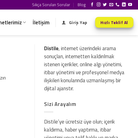
Sıkça Sorulan Sorular
Blog
metlerimiz
İletişim
Giriş Yap
Hızlı Teklif Al
Distile
, internet üzerindeki arama
sonuçları, internetten kaldırılmak
istenen içerikler, online algı yönetimi,
itibar yönetimi ve profesyonel medya
zın
ilişkileri konularında uzmanlaşmış bir
dijital ajanstır.
Sizi Arayalım
Distile’ye ücretsiz üye olun; içerik
kaldırma, haber yaptırma, itibar
yönetimi veya telif hakkı ve marka