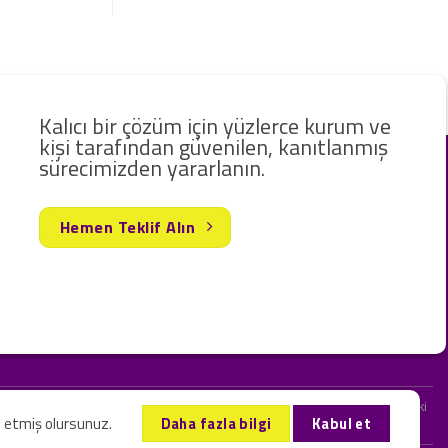
Kalıcı bir çözüm için yüzlerce kurum ve
kişi tarafından güvenilen, kanıtlanmış
sürecimizden yararlanın.
Hemen Teklif Alın
rak hizmet vermekteyiz. Web sitemizde ve sizinle kurduğumuz iletişimlerdeki
l etmiş olursunuz.
Daha fazla bilgi
Kabul et