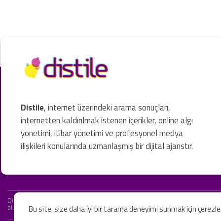
Distile
, internet üzerindeki arama sonuçları,
internetten kaldırılmak istenen içerikler, online algı
yönetimi, itibar yönetimi ve profesyonel medya
ilişkileri konularında uzmanlaşmış bir dijital ajanstır.
Distile bir hukuk firması değildir ve hizmetlerimizin hiçbiri resmi hukuki 
bilgiler yalnızca genel bilgi niteliğindedir. Yasal tavsiye olarak değerlendi
Bu site, size daha iyi bir tarama deneyimi sunmak için çerezl