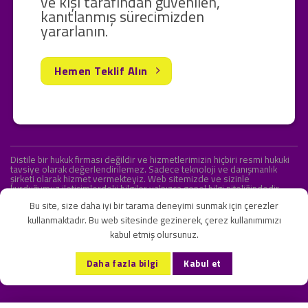
ve kişi tarafından güvenilen,
kanıtlanmış sürecimizden
yararlanın.
Hemen Teklif Alın
Distile bir hukuk firması değildir ve hizmetlerimizin hiçbiri resmi hukuki
tavsiye olarak değerlendirilemez. Sadece teknoloji ve danışmanlık
şirketi olarak hizmet vermekteyiz. Web sitemizde ve sizinle
kurduğumuz iletişimlerdeki bilgiler yalnızca genel bilgi niteliğindedir.
Yasal tavsiye olarak değerlendirilmesi amaçlanmamıştır.
Bu site, size daha iyi bir tarama deneyimi sunmak için çerezler
kullanmaktadır. Bu web sitesinde gezinerek, çerez kullanımımızı
kabul etmiş olursunuz.
KVKK ve Gizlilik Sözleşmesi
S.S.S.
İletişim
Daha fazla bilgi
Kabul et
Copyright 2026 ©
Onlipr Teknoloji ve Ticaret A.Ş.