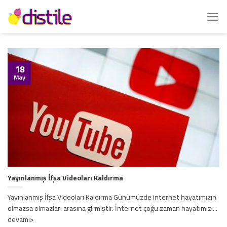
İçeriğe
atla
18
May
Yayınlanmış İfşa Videoları Kaldırma
Yayınlanmış İfşa Videoları Kaldırma Günümüzde internet hayatımızın
olmazsa olmazları arasına girmiştir. İnternet çoğu zaman hayatımızı...
devamı>