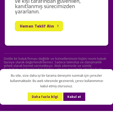
ve kişi tarafından güvenilen,
kanıtlanmış sürecimizden
yararlanın.
Hemen Teklif Alın
Distile bir hukuk firması değildir ve hizmetlerimizin hiçbiri resmi hukuki
tavsiye olarak değerlendirilemez. Sadece teknoloji ve danışmanlık
şirketi olarak hizmet vermekteyiz. Web sitemizde ve sizinle
kurduğumuz iletişimlerdeki bilgiler yalnızca genel bilgi niteliğindedir.
Yasal tavsiye olarak değerlendirilmesi amaçlanmamıştır.
Bu site, size daha iyi bir tarama deneyimi sunmak için çerezler
kullanmaktadır. Bu web sitesinde gezinerek, çerez kullanımımızı
kabul etmiş olursunuz.
KVKK ve Gizlilik Sözleşmesi
S.S.S.
İletişim
Daha fazla bilgi
Kabul et
Copyright 2026 ©
Onlipr Teknoloji ve Ticaret A.Ş.