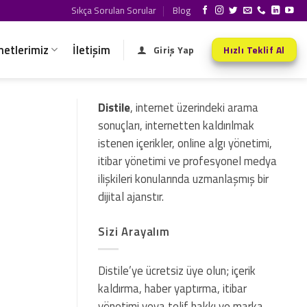
Sıkça Sorulan Sorular
Blog
metlerimiz
İletişim
Giriş Yap
Hızlı Teklif Al
Distile
, internet üzerindeki arama
sonuçları, internetten kaldırılmak
istenen içerikler, online algı yönetimi,
itibar yönetimi ve profesyonel medya
ilişkileri konularında uzmanlaşmış bir
dijital ajanstır.
Sizi Arayalım
Distile’ye ücretsiz üye olun; içerik
kaldırma, haber yaptırma, itibar
yönetimi veya telif hakkı ve marka