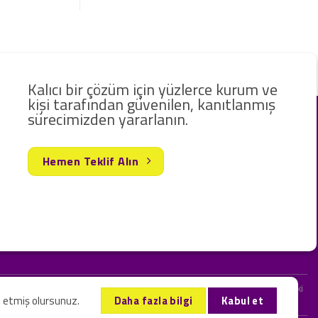
Kalıcı bir çözüm için yüzlerce kurum ve
kişi tarafından güvenilen, kanıtlanmış
sürecimizden yararlanın.
Hemen Teklif Alın
rak hizmet vermekteyiz. Web sitemizde ve sizinle kurduğumuz iletişimlerdeki
l etmiş olursunuz.
Daha fazla bilgi
Kabul et