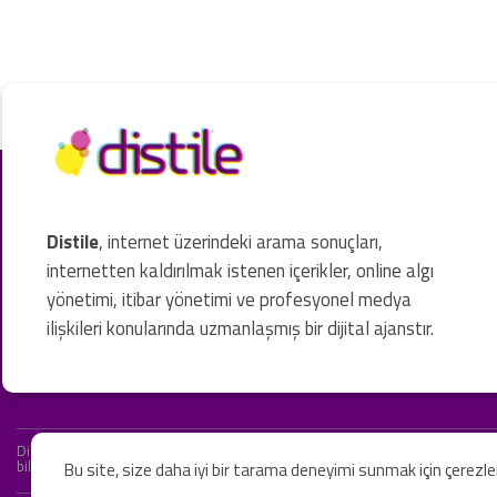
Distile
, internet üzerindeki arama sonuçları,
internetten kaldırılmak istenen içerikler, online algı
yönetimi, itibar yönetimi ve profesyonel medya
ilişkileri konularında uzmanlaşmış bir dijital ajanstır.
Distile bir hukuk firması değildir ve hizmetlerimizin hiçbiri resmi hukuki 
bilgiler yalnızca genel bilgi niteliğindedir. Yasal tavsiye olarak değerlendi
Bu site, size daha iyi bir tarama deneyimi sunmak için çerezl