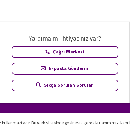
Yardıma mı ihtiyacınız var?
Çağrı Merkezi
E-posta Gönderin
Sıkça Sorulan Sorular
tavsiye olarak değerlendirilemez. Sadece teknoloji ve danışmanlık şirketi ola
rilmesi amaçlanmamıştır.
er kullanmaktadır. Bu web sitesinde gezinerek, çerez kullanımımızı kabu