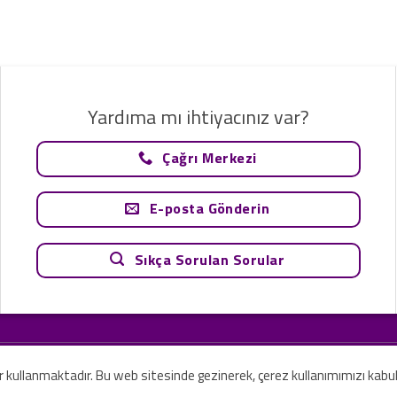
Yardıma mı ihtiyacınız var?
Çağrı Merkezi
E-posta Gönderin
Sıkça Sorulan Sorular
tavsiye olarak değerlendirilemez. Sadece teknoloji ve danışmanlık şirketi ola
rilmesi amaçlanmamıştır.
er kullanmaktadır. Bu web sitesinde gezinerek, çerez kullanımımızı kabu