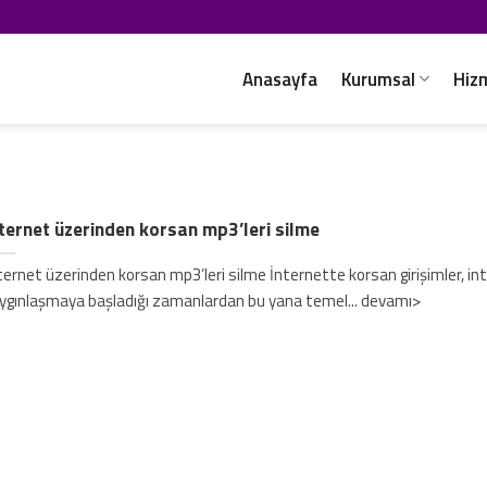
Anasayfa
Kurumsal
Hiz
ternet üzerinden korsan mp3’leri silme
ternet üzerinden korsan mp3’leri silme İnternette korsan girişimler, in
ygınlaşmaya başladığı zamanlardan bu yana temel... devamı>