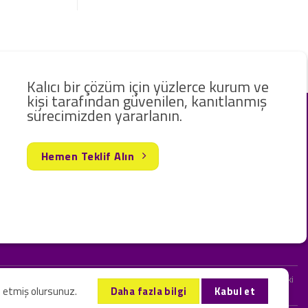
Kalıcı bir çözüm için yüzlerce kurum ve
kişi tarafından güvenilen, kanıtlanmış
sürecimizden yararlanın.
Hemen Teklif Alın
rak hizmet vermekteyiz. Web sitemizde ve sizinle kurduğumuz iletişimlerdeki
l etmiş olursunuz.
Daha fazla bilgi
Kabul et