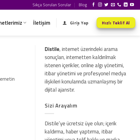
Sıkça Sorulan Sorular
Blog
metlerimiz
İletişim
Giriş Yap
Hızlı Teklif Al
Distile
, internet üzerindeki arama
sonuçları, internetten kaldırılmak
istenen içerikler, online algı yönetimi,
itibar yönetimi ve profesyonel medya
ternetin
ilişkileri konularında uzmanlaşmış bir
dijital ajanstır.
Sizi Arayalım
Distile’ye ücretsiz üye olun; içerik
kaldırma, haber yaptırma, itibar
yönetimi veya telif hakkı ve marka