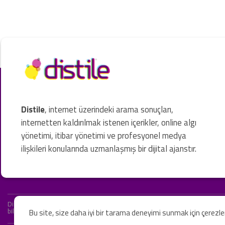
Distile
, internet üzerindeki arama sonuçları,
internetten kaldırılmak istenen içerikler, online algı
yönetimi, itibar yönetimi ve profesyonel medya
ilişkileri konularında uzmanlaşmış bir dijital ajanstır.
Distile bir hukuk firması değildir ve hizmetlerimizin hiçbiri resmi hukuki 
bilgiler yalnızca genel bilgi niteliğindedir. Yasal tavsiye olarak değerlendi
Bu site, size daha iyi bir tarama deneyimi sunmak için çerezl