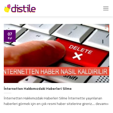
İçeriğe
atla
07
Eyl
İnternetten Hakkımızdaki Haberleri Silme
İnternetten Hakkımızdaki Haberleri Silme İnternette yayınlanan
haberleri görmek için en çok resmi haber sitelerine gireriz.... devamı>