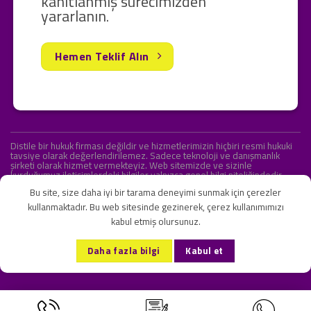
kanıtlanmış sürecimizden
yararlanın.
Hemen Teklif Alın
Distile bir hukuk firması değildir ve hizmetlerimizin hiçbiri resmi hukuki
tavsiye olarak değerlendirilemez. Sadece teknoloji ve danışmanlık
şirketi olarak hizmet vermekteyiz. Web sitemizde ve sizinle
kurduğumuz iletişimlerdeki bilgiler yalnızca genel bilgi niteliğindedir.
Yasal tavsiye olarak değerlendirilmesi amaçlanmamıştır.
Bu site, size daha iyi bir tarama deneyimi sunmak için çerezler
kullanmaktadır. Bu web sitesinde gezinerek, çerez kullanımımızı
kabul etmiş olursunuz.
KVKK ve Gizlilik Sözleşmesi
S.S.S.
İletişim
Daha fazla bilgi
Kabul et
Copyright 2026 ©
Onlipr Teknoloji ve Ticaret A.Ş.