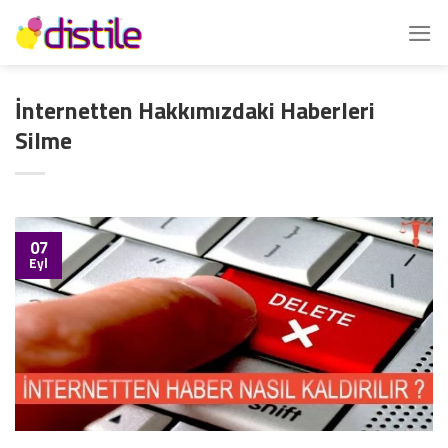
İçeriğe
atla
İnternetten Hakkımızdaki Haberleri
Silme
07
Eyl