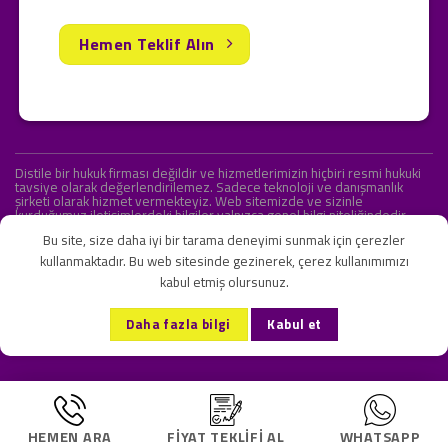
Hemen Teklif Alın
Distile bir hukuk firması değildir ve hizmetlerimizin hiçbiri resmi hukuki
tavsiye olarak değerlendirilemez. Sadece teknoloji ve danışmanlık
şirketi olarak hizmet vermekteyiz. Web sitemizde ve sizinle
kurduğumuz iletişimlerdeki bilgiler yalnızca genel bilgi niteliğindedir.
Yasal tavsiye olarak değerlendirilmesi amaçlanmamıştır.
Bu site, size daha iyi bir tarama deneyimi sunmak için çerezler
kullanmaktadır. Bu web sitesinde gezinerek, çerez kullanımımızı
kabul etmiş olursunuz.
KVKK ve Gizlilik Sözleşmesi
S.S.S.
İletişim
Daha fazla bilgi
Kabul et
Copyright 2026 ©
Onlipr Teknoloji ve Ticaret A.Ş.
HEMEN ARA
FIYAT TEKLIFI AL
WHATSAPP