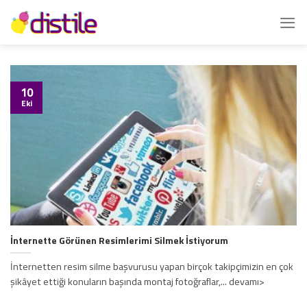
İçeriğe
atla
10
Eki
İnternette Görünen Resimlerimi Silmek İstiyorum
İnternetten resim silme başvurusu yapan birçok takipçimizin en çok
şikâyet ettiği konuların başında montaj fotoğraflar,... devamı>