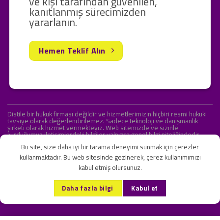
ve kişi tarafından güvenilen,
kanıtlanmış sürecimizden
yararlanın.
Hemen Teklif Alın
Distile bir hukuk firması değildir ve hizmetlerimizin hiçbiri resmi hukuki
tavsiye olarak değerlendirilemez. Sadece teknoloji ve danışmanlık
şirketi olarak hizmet vermekteyiz. Web sitemizde ve sizinle
kurduğumuz iletişimlerdeki bilgiler yalnızca genel bilgi niteliğindedir.
Yasal tavsiye olarak değerlendirilmesi amaçlanmamıştır.
Bu site, size daha iyi bir tarama deneyimi sunmak için çerezler
kullanmaktadır. Bu web sitesinde gezinerek, çerez kullanımımızı
kabul etmiş olursunuz.
KVKK ve Gizlilik Sözleşmesi
S.S.S.
İletişim
Daha fazla bilgi
Kabul et
Copyright 2026 ©
Onlipr Teknoloji ve Ticaret A.Ş.