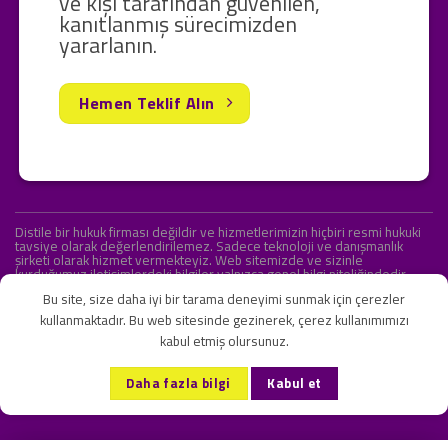
ve kişi tarafından güvenilen,
kanıtlanmış sürecimizden
yararlanın.
Hemen Teklif Alın
Distile bir hukuk firması değildir ve hizmetlerimizin hiçbiri resmi hukuki
tavsiye olarak değerlendirilemez. Sadece teknoloji ve danışmanlık
şirketi olarak hizmet vermekteyiz. Web sitemizde ve sizinle
kurduğumuz iletişimlerdeki bilgiler yalnızca genel bilgi niteliğindedir.
Yasal tavsiye olarak değerlendirilmesi amaçlanmamıştır.
Bu site, size daha iyi bir tarama deneyimi sunmak için çerezler
kullanmaktadır. Bu web sitesinde gezinerek, çerez kullanımımızı
kabul etmiş olursunuz.
KVKK ve Gizlilik Sözleşmesi
S.S.S.
İletişim
Daha fazla bilgi
Kabul et
Copyright 2026 ©
Onlipr Teknoloji ve Ticaret A.Ş.