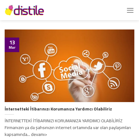
İçeriğe
atla
13
Mar
İnternetteki İtibarınızı Korumanıza Yardımcı Olabiliriz
İNTERNETTEKİ İTİBARINIZI KORUMANIZA YARDIMCI OLABİLİRİZ
Firmanızın ya da şahsınızın internet ortamında var olan paylaşımları
kapsamında... devamı>