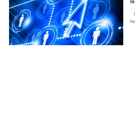
İn
İn
he