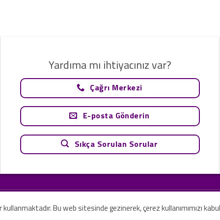
Yardıma mı ihtiyacınız var?
Çağrı Merkezi
E-posta Gönderin
Sıkça Sorulan Sorular
tavsiye olarak değerlendirilemez. Sadece teknoloji ve danışmanlık şirketi ola
rilmesi amaçlanmamıştır.
er kullanmaktadır. Bu web sitesinde gezinerek, çerez kullanımımızı kabu