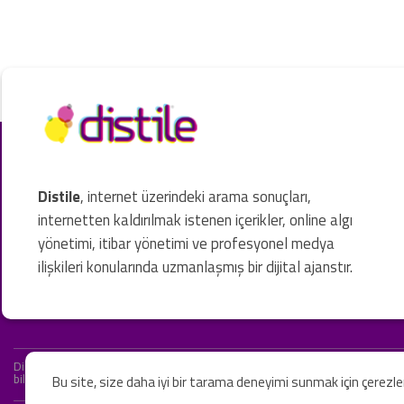
Distile
, internet üzerindeki arama sonuçları,
internetten kaldırılmak istenen içerikler, online algı
yönetimi, itibar yönetimi ve profesyonel medya
ilişkileri konularında uzmanlaşmış bir dijital ajanstır.
Distile bir hukuk firması değildir ve hizmetlerimizin hiçbiri resmi hukuki 
bilgiler yalnızca genel bilgi niteliğindedir. Yasal tavsiye olarak değerlendi
Bu site, size daha iyi bir tarama deneyimi sunmak için çerezl