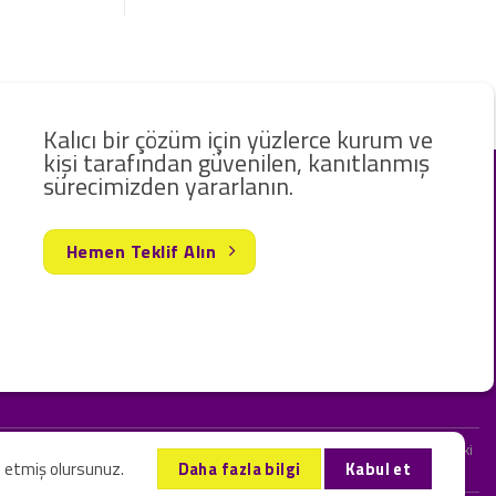
Kalıcı bir çözüm için yüzlerce kurum ve
kişi tarafından güvenilen, kanıtlanmış
sürecimizden yararlanın.
Hemen Teklif Alın
rak hizmet vermekteyiz. Web sitemizde ve sizinle kurduğumuz iletişimlerdeki
l etmiş olursunuz.
Daha fazla bilgi
Kabul et