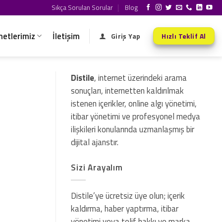
Sıkça Sorulan Sorular
Blog
metlerimiz
İletişim
Giriş Yap
Hızlı Teklif Al
Distile
, internet üzerindeki arama
sonuçları, internetten kaldırılmak
istenen içerikler, online algı yönetimi,
itibar yönetimi ve profesyonel medya
ilişkileri konularında uzmanlaşmış bir
dijital ajanstır.
Sizi Arayalım
Distile’ye ücretsiz üye olun; içerik
kaldırma, haber yaptırma, itibar
yönetimi veya telif hakkı ve marka