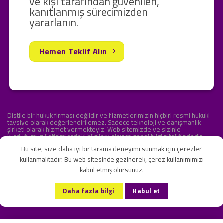
ve kişi tarafından güvenilen,
kanıtlanmış sürecimizden
yararlanın.
Hemen Teklif Alın
Distile bir hukuk firması değildir ve hizmetlerimizin hiçbiri resmi hukuki
tavsiye olarak değerlendirilemez. Sadece teknoloji ve danışmanlık
şirketi olarak hizmet vermekteyiz. Web sitemizde ve sizinle
kurduğumuz iletişimlerdeki bilgiler yalnızca genel bilgi niteliğindedir.
Yasal tavsiye olarak değerlendirilmesi amaçlanmamıştır.
Bu site, size daha iyi bir tarama deneyimi sunmak için çerezler
kullanmaktadır. Bu web sitesinde gezinerek, çerez kullanımımızı
kabul etmiş olursunuz.
KVKK ve Gizlilik Sözleşmesi
S.S.S.
İletişim
Daha fazla bilgi
Kabul et
Copyright 2026 ©
Onlipr Teknoloji ve Ticaret A.Ş.