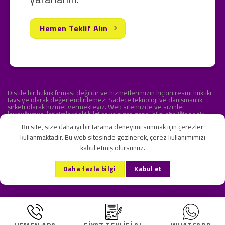
Hemen Teklif Alın
Distile bir hukuk firması değildir ve hizmetlerimizin hiçbiri resmi hukuki
tavsiye olarak değerlendirilemez. Sadece teknoloji ve danışmanlık
şirketi olarak hizmet vermekteyiz. Web sitemizde ve sizinle
kurduğumuz iletişimlerdeki bilgiler yalnızca genel bilgi niteliğindedir.
Yasal tavsiye olarak değerlendirilmesi amaçlanmamıştır.
Bu site, size daha iyi bir tarama deneyimi sunmak için çerezler
kullanmaktadır. Bu web sitesinde gezinerek, çerez kullanımımızı
kabul etmiş olursunuz.
KVKK ve Gizlilik Sözleşmesi
S.S.S.
İletişim
Daha fazla bilgi
Kabul et
Copyright 2026 ©
Onlipr Teknoloji ve Ticaret A.Ş.