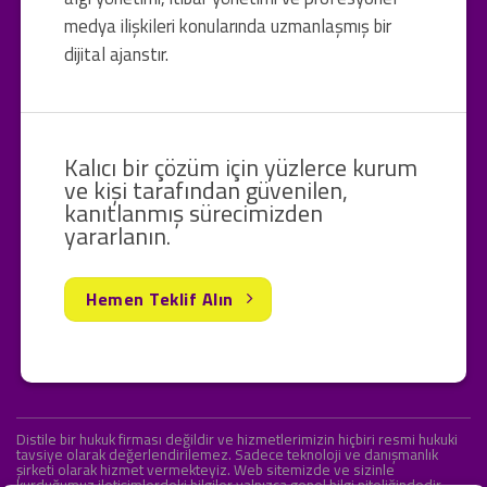
medya ilişkileri konularında uzmanlaşmış bir
dijital ajanstır.
Kalıcı bir çözüm için yüzlerce kurum
ve kişi tarafından güvenilen,
kanıtlanmış sürecimizden
yararlanın.
Hemen Teklif Alın
Distile bir hukuk firması değildir ve hizmetlerimizin hiçbiri resmi hukuki
tavsiye olarak değerlendirilemez. Sadece teknoloji ve danışmanlık
şirketi olarak hizmet vermekteyiz. Web sitemizde ve sizinle
kurduğumuz iletişimlerdeki bilgiler yalnızca genel bilgi niteliğindedir.