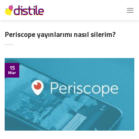
İçeriğe
atla
Periscope yayınlarımı nasıl silerim?
15
Mar