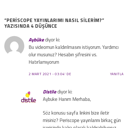
“
PERISCOPE YAYINLARIMI NASIL SILERIM?
”
YAZISINDA 4 DÜŞÜNCE
Aybüke
diyor ki:
Bu videomun kaldırılmasını istiyorum. Yardımcı
olur musunuz? Hesabın şifresini vs.
Hatırlamıyorum
2 MART 2021 - 03:04’ DE
YANITLA
Distile
diyor ki:
Aybuke Hanım Merhaba,
Söz konusu sayfa linkini bize iletir
misiniz? Periscope yayınlarını birkaç gün
içerisinde kalıcı olarak kaldırabiliyoruz.