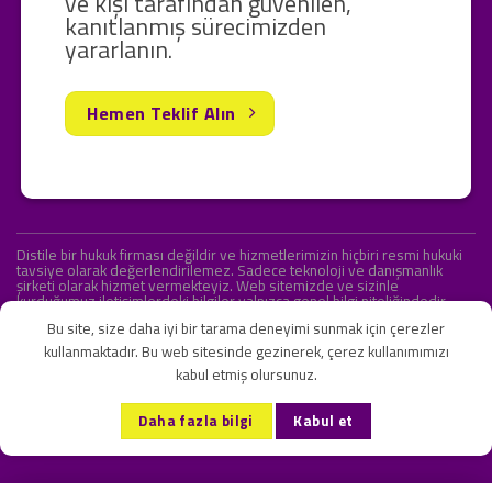
ve kişi tarafından güvenilen,
kanıtlanmış sürecimizden
yararlanın.
Hemen Teklif Alın
Distile bir hukuk firması değildir ve hizmetlerimizin hiçbiri resmi hukuki
tavsiye olarak değerlendirilemez. Sadece teknoloji ve danışmanlık
şirketi olarak hizmet vermekteyiz. Web sitemizde ve sizinle
kurduğumuz iletişimlerdeki bilgiler yalnızca genel bilgi niteliğindedir.
Yasal tavsiye olarak değerlendirilmesi amaçlanmamıştır.
Bu site, size daha iyi bir tarama deneyimi sunmak için çerezler
kullanmaktadır. Bu web sitesinde gezinerek, çerez kullanımımızı
kabul etmiş olursunuz.
KVKK ve Gizlilik Sözleşmesi
S.S.S.
İletişim
Daha fazla bilgi
Kabul et
Copyright 2026 ©
Onlipr Teknoloji ve Ticaret A.Ş.