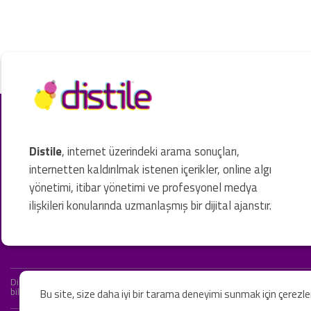
Distile
, internet üzerindeki arama sonuçları,
internetten kaldırılmak istenen içerikler, online algı
yönetimi, itibar yönetimi ve profesyonel medya
ilişkileri konularında uzmanlaşmış bir dijital ajanstır.
Distile bir hukuk firması değildir ve hizmetlerimizin hiçbiri resmi hukuki 
bilgiler yalnızca genel bilgi niteliğindedir. Yasal tavsiye olarak değerlendi
Bu site, size daha iyi bir tarama deneyimi sunmak için çerezl