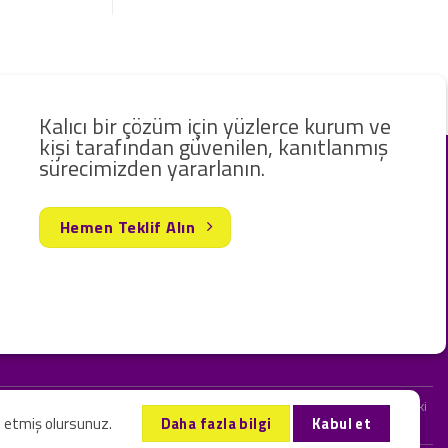
Kalıcı bir çözüm için yüzlerce kurum ve
kişi tarafından güvenilen, kanıtlanmış
sürecimizden yararlanın.
Hemen Teklif Alın
rak hizmet vermekteyiz. Web sitemizde ve sizinle kurduğumuz iletişimlerdeki
l etmiş olursunuz.
Daha fazla bilgi
Kabul et