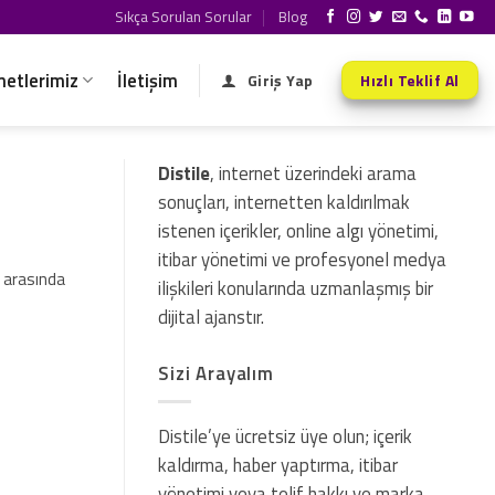
Sıkça Sorulan Sorular
Blog
metlerimiz
İletişim
Giriş Yap
Hızlı Teklif Al
Distile
, internet üzerindeki arama
sonuçları, internetten kaldırılmak
istenen içerikler, online algı yönetimi,
itibar yönetimi ve profesyonel medya
 arasında
ilişkileri konularında uzmanlaşmış bir
dijital ajanstır.
Sizi Arayalım
Distile’ye ücretsiz üye olun; içerik
kaldırma, haber yaptırma, itibar
yönetimi veya telif hakkı ve marka