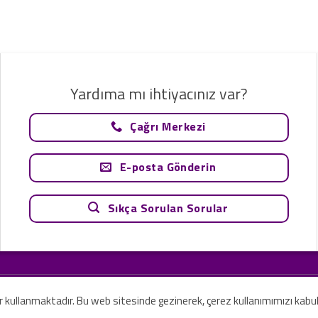
Yardıma mı ihtiyacınız var?
Çağrı Merkezi
E-posta Gönderin
Sıkça Sorulan Sorular
tavsiye olarak değerlendirilemez. Sadece teknoloji ve danışmanlık şirketi ola
rilmesi amaçlanmamıştır.
er kullanmaktadır. Bu web sitesinde gezinerek, çerez kullanımımızı kabu