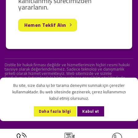
kanıtlanmış sürecimizden
yararlanın.
Hemen Teklif Alın
Distile bir hukuk firması değildir ve hizmetlerimizin hiçbiri resmi hukuki
tavsiye olarak değerlendirilemez. Sadece teknoloji ve danışmanlık
şirketi olarak hizmet vermekteyiz. Web sitemizde ve sizinle
kurduğumuz iletişimlerdeki bilgiler yalnızca genel bilgi niteliğindedir.
Yasal tavsiye olarak değerlendirilmesi amaçlanmamıştır.
Bu site, size daha iyi bir tarama deneyimi sunmak için çerezler
kullanmaktadır. Bu web sitesinde gezinerek, çerez kullanımımızı
kabul etmiş olursunuz.
KVKK ve Gizlilik Sözleşmesi
S.S.S.
İletişim
Daha fazla bilgi
Kabul et
Copyright 2026 ©
Onlipr Teknoloji ve Ticaret A.Ş.