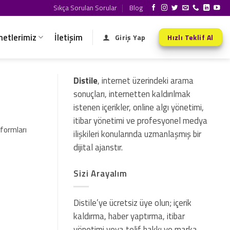
Sıkça Sorulan Sorular
Blog
metlerimiz
İletişim
Giriş Yap
Hızlı Teklif Al
Distile
, internet üzerindeki arama
sonuçları, internetten kaldırılmak
istenen içerikler, online algı yönetimi,
itibar yönetimi ve profesyonel medya
formları
ilişkileri konularında uzmanlaşmış bir
dijital ajanstır.
Sizi Arayalım
Distile’ye ücretsiz üye olun; içerik
kaldırma, haber yaptırma, itibar
yönetimi veya telif hakkı ve marka