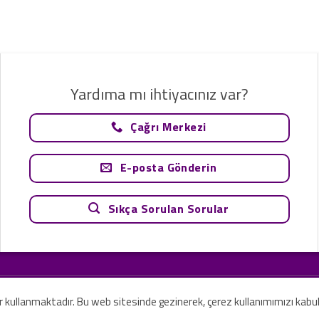
Yardıma mı ihtiyacınız var?
Çağrı Merkezi
E-posta Gönderin
Sıkça Sorulan Sorular
tavsiye olarak değerlendirilemez. Sadece teknoloji ve danışmanlık şirketi ola
rilmesi amaçlanmamıştır.
er kullanmaktadır. Bu web sitesinde gezinerek, çerez kullanımımızı kabu