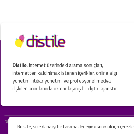
Distile
, internet üzerindeki arama sonuçları,
internetten kaldırılmak istenen içerikler, online algı
yönetimi, itibar yönetimi ve profesyonel medya
ilişkileri konularında uzmanlaşmış bir dijital ajanstır.
Distile bir hukuk firması değildir ve hizmetlerimizin hiçbiri resmi hukuki 
bilgiler yalnızca genel bilgi niteliğindedir. Yasal tavsiye olarak değerlendi
Bu site, size daha iyi bir tarama deneyimi sunmak için çerezl