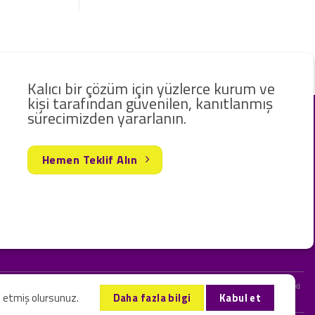
Kalıcı bir çözüm için yüzlerce kurum ve
kişi tarafından güvenilen, kanıtlanmış
sürecimizden yararlanın.
Hemen Teklif Alın
rak hizmet vermekteyiz. Web sitemizde ve sizinle kurduğumuz iletişimlerdeki
l etmiş olursunuz.
Daha fazla bilgi
Kabul et