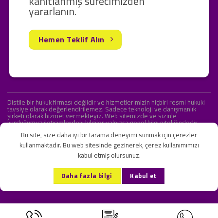
kanıtlanmış sürecimizden
yararlanın.
Hemen Teklif Alın
Distile bir hukuk firması değildir ve hizmetlerimizin hiçbiri resmi hukuki
tavsiye olarak değerlendirilemez. Sadece teknoloji ve danışmanlık
şirketi olarak hizmet vermekteyiz. Web sitemizde ve sizinle
kurduğumuz iletişimlerdeki bilgiler yalnızca genel bilgi niteliğindedir.
Yasal tavsiye olarak değerlendirilmesi amaçlanmamıştır.
Bu site, size daha iyi bir tarama deneyimi sunmak için çerezler
kullanmaktadır. Bu web sitesinde gezinerek, çerez kullanımımızı
kabul etmiş olursunuz.
KVKK ve Gizlilik Sözleşmesi
S.S.S.
İletişim
Daha fazla bilgi
Kabul et
Copyright 2026 ©
Onlipr Teknoloji ve Ticaret A.Ş.