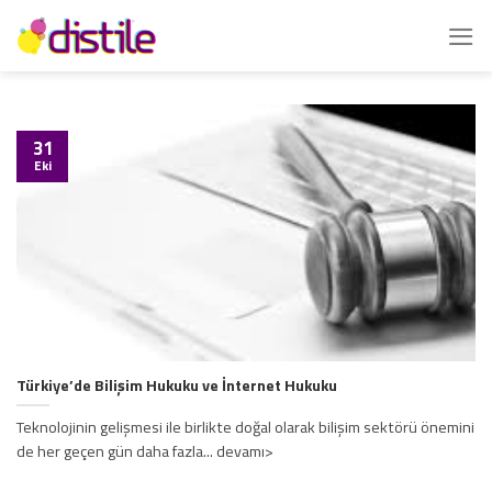
İçeriğe
atla
31
Eki
Türkiye’de Bilişim Hukuku ve İnternet Hukuku
Teknolojinin gelişmesi ile birlikte doğal olarak bilişim sektörü önemini
de her geçen gün daha fazla... devamı>