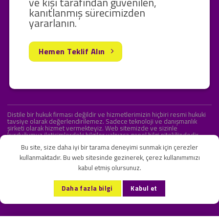
ve kişi tarafından güvenilen,
kanıtlanmış sürecimizden
yararlanın.
Hemen Teklif Alın
Distile bir hukuk firması değildir ve hizmetlerimizin hiçbiri resmi hukuki
tavsiye olarak değerlendirilemez. Sadece teknoloji ve danışmanlık
şirketi olarak hizmet vermekteyiz. Web sitemizde ve sizinle
kurduğumuz iletişimlerdeki bilgiler yalnızca genel bilgi niteliğindedir.
Yasal tavsiye olarak değerlendirilmesi amaçlanmamıştır.
Bu site, size daha iyi bir tarama deneyimi sunmak için çerezler
kullanmaktadır. Bu web sitesinde gezinerek, çerez kullanımımızı
kabul etmiş olursunuz.
KVKK ve Gizlilik Sözleşmesi
S.S.S.
İletişim
Daha fazla bilgi
Kabul et
Copyright 2026 ©
Onlipr Teknoloji ve Ticaret A.Ş.