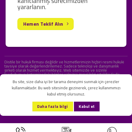
kanıtlanmış sürecimizden
yararlanın.
Hemen Teklif Alın
Distile bir hukuk firması değildir ve hizmetlerimizin hiçbiri resmi hukuki
tavsiye olarak değerlendirilemez. Sadece teknoloji ve danışmanlık
şirketi olarak hizmet vermekteyiz. Web sitemizde ve sizinle
kurduğumuz iletişimlerdeki bilgiler yalnızca genel bilgi niteliğindedir.
Yasal tavsiye olarak değerlendirilmesi amaçlanmamıştır.
Bu site, size daha iyi bir tarama deneyimi sunmak için çerezler
kullanmaktadır. Bu web sitesinde gezinerek, çerez kullanımımızı
kabul etmiş olursunuz.
KVKK ve Gizlilik Sözleşmesi
S.S.S.
İletişim
Daha fazla bilgi
Kabul et
Copyright 2026 ©
Onlipr Teknoloji ve Ticaret A.Ş.