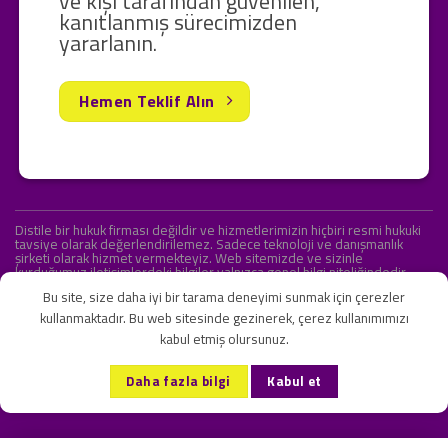
ve kişi tarafından güvenilen,
kanıtlanmış sürecimizden
yararlanın.
Hemen Teklif Alın
Distile bir hukuk firması değildir ve hizmetlerimizin hiçbiri resmi hukuki
tavsiye olarak değerlendirilemez. Sadece teknoloji ve danışmanlık
şirketi olarak hizmet vermekteyiz. Web sitemizde ve sizinle
kurduğumuz iletişimlerdeki bilgiler yalnızca genel bilgi niteliğindedir.
Yasal tavsiye olarak değerlendirilmesi amaçlanmamıştır.
Bu site, size daha iyi bir tarama deneyimi sunmak için çerezler
kullanmaktadır. Bu web sitesinde gezinerek, çerez kullanımımızı
kabul etmiş olursunuz.
KVKK ve Gizlilik Sözleşmesi
S.S.S.
İletişim
Daha fazla bilgi
Kabul et
Copyright 2026 ©
Onlipr Teknoloji ve Ticaret A.Ş.