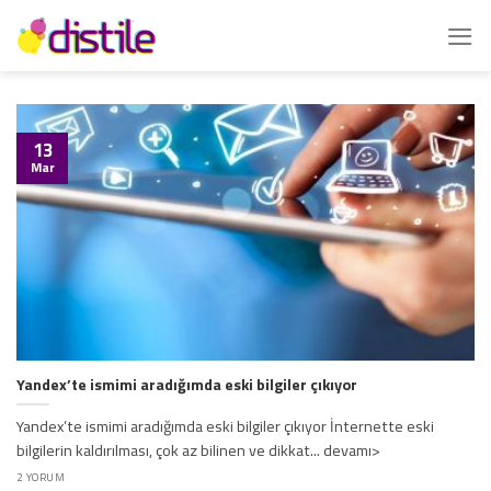
İçeriğe
atla
13
Mar
Yandex’te ismimi aradığımda eski bilgiler çıkıyor
Yandex’te ismimi aradığımda eski bilgiler çıkıyor İnternette eski
bilgilerin kaldırılması, çok az bilinen ve dikkat... devamı>
2 YORUM