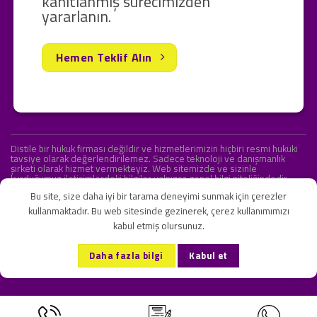
kanıtlanmış sürecimizden
yararlanın.
Hemen Teklif Alın
Distile bir hukuk firması değildir ve hizmetlerimizin hiçbiri resmi hukuki
tavsiye olarak değerlendirilemez. Sadece teknoloji ve danışmanlık
şirketi olarak hizmet vermekteyiz. Web sitemizde ve sizinle
kurduğumuz iletişimlerdeki bilgiler yalnızca genel bilgi niteliğindedir.
Yasal tavsiye olarak değerlendirilmesi amaçlanmamıştır.
Bu site, size daha iyi bir tarama deneyimi sunmak için çerezler
kullanmaktadır. Bu web sitesinde gezinerek, çerez kullanımımızı
kabul etmiş olursunuz.
KVKK ve Gizlilik Sözleşmesi
S.S.S.
İletişim
Daha fazla bilgi
Kabul et
Copyright 2026 ©
Onlipr Teknoloji ve Ticaret A.Ş.