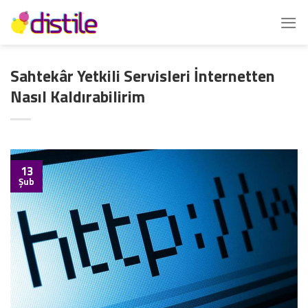
İçeriğe
atla
Sahtekâr Yetkili Servisleri İnternetten
Nasıl Kaldırabilirim
13
Şub