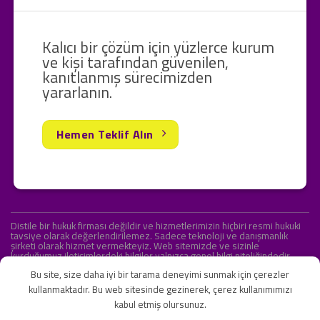
Kalıcı bir çözüm için yüzlerce kurum
ve kişi tarafından güvenilen,
kanıtlanmış sürecimizden
yararlanın.
Hemen Teklif Alın
Distile bir hukuk firması değildir ve hizmetlerimizin hiçbiri resmi hukuki
tavsiye olarak değerlendirilemez. Sadece teknoloji ve danışmanlık
şirketi olarak hizmet vermekteyiz. Web sitemizde ve sizinle
kurduğumuz iletişimlerdeki bilgiler yalnızca genel bilgi niteliğindedir.
Yasal tavsiye olarak değerlendirilmesi amaçlanmamıştır.
Bu site, size daha iyi bir tarama deneyimi sunmak için çerezler
kullanmaktadır. Bu web sitesinde gezinerek, çerez kullanımımızı
kabul etmiş olursunuz.