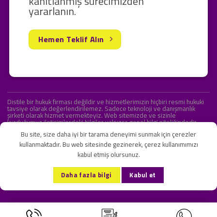
kanıtlanmış sürecimizden
yararlanın.
Hemen Teklif Alın
Distile bir hukuk firması değildir ve hizmetlerimizin hiçbiri resmi hukuki
tavsiye olarak değerlendirilemez. Sadece teknoloji ve danışmanlık
şirketi olarak hizmet vermekteyiz. Web sitemizde ve sizinle
kurduğumuz iletişimlerdeki bilgiler yalnızca genel bilgi niteliğindedir.
Yasal tavsiye olarak değerlendirilmesi amaçlanmamıştır.
Bu site, size daha iyi bir tarama deneyimi sunmak için çerezler
kullanmaktadır. Bu web sitesinde gezinerek, çerez kullanımımızı
kabul etmiş olursunuz.
KVKK ve Gizlilik Sözleşmesi
S.S.S.
İletişim
Daha fazla bilgi
Kabul et
Copyright 2026 ©
Onlipr Teknoloji ve Ticaret A.Ş.